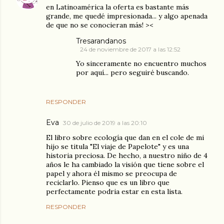
en Latinoamérica la oferta es bastante más
grande, me quedé impresionada... y algo apenada
de que no se conocieran más! ><
Tresarandanos
24 de noviembre de 2017 a las 12:52
Yo sinceramente no encuentro muchos
por aquí... pero seguiré buscando.
RESPONDER
Eva
30 de julio de 2019 a las 20:10
El libro sobre ecología que dan en el cole de mi
hijo se titula "El viaje de Papelote" y es una
historia preciosa. De hecho, a nuestro niño de 4
años le ha cambiado la visión que tiene sobre el
papel y ahora él mismo se preocupa de
reciclarlo. Pienso que es un libro que
perfectamente podria estar en esta lista.
RESPONDER