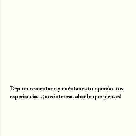
Deja un comentario y cuéntanos tu opinión, tus
experiencias... ¡nos interesa saber lo que piensas!
P
u
b
l
i
c