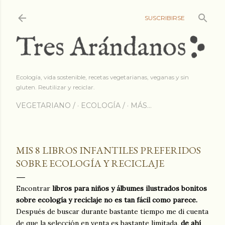
Ir al contenido princip
SUSCRIBIRSE
Ecología, vida sostenible, recetas vegetarianas, veganas y sin
gluten. Reutilizar y reciclar.
VEGETARIANO /
ECOLOGÍA /
MÁS…
MIS 8 LIBROS INFANTILES PREFERIDOS
SOBRE ECOLOGÍA Y RECICLAJE
Encontrar
libros para niños y álbumes ilustrados bonitos
sobre ecología y reciclaje no es tan fácil como parece.
Después de buscar durante bastante tiempo me di cuenta
de que la selección en venta es bastante limitada,
de ahí