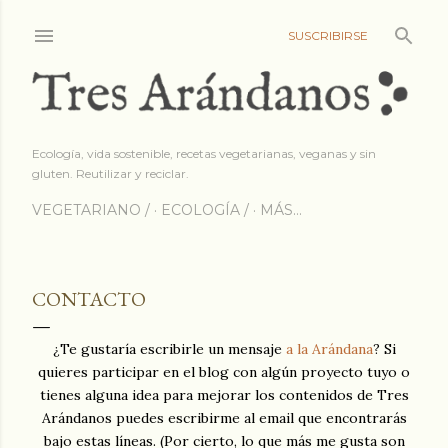
Ir al contenido princip
SUSCRIBIRSE
Ecología, vida sostenible, recetas vegetarianas, veganas y sin
gluten. Reutilizar y reciclar.
VEGETARIANO /
ECOLOGÍA /
MÁS…
CONTACTO
¿Te gustaría escribirle un mensaje
a la Arándana
? Si
quieres participar en el blog con algún proyecto tuyo o
tienes alguna idea para mejorar los contenidos de Tres
Arándanos puedes escribirme al email que encontrarás
bajo estas líneas. (Por cierto, lo que más me gusta son