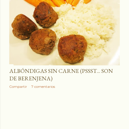
a
d
a
s
ALBÓNDIGAS SIN CARNE (PSSST... SON
DE BERENJENA)
Compartir
7 comentarios