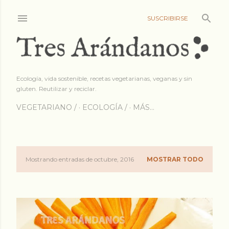
Ir al contenido princip
SUSCRIBIRSE
Ecología, vida sostenible, recetas vegetarianas, veganas y sin
gluten. Reutilizar y reciclar.
VEGETARIANO /
ECOLOGÍA /
MÁS…
Mostrando entradas de octubre, 2016
MOSTRAR TODO
E
n
t
r