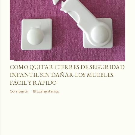
a
d
a
s
COMO QUITAR CIERRES DE SEGURIDAD
INFANTIL SIN DAÑAR LOS MUEBLES:
FÁCIL Y RÁPIDO
Compartir
19 comentarios