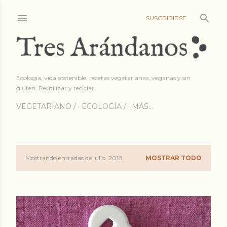
Ir al contenido princip
SUSCRIBIRSE
Ecología, vida sostenible, recetas vegetarianas, veganas y sin
gluten. Reutilizar y reciclar.
VEGETARIANO /
ECOLOGÍA /
MÁS…
Mostrando entradas de julio, 2018
MOSTRAR TODO
E
n
t
r