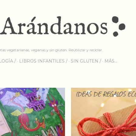
Ir al contenido principal
etas vegetarianas, veganas y sin gluten. Reutilizar y reciclar.
OGÍA /
LIBROS INFANTILES /
SIN GLUTEN /
MÁS…