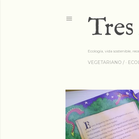
Ecología, vida sostenible, rec
VEGETARIANO /
ECOL
E
n
t