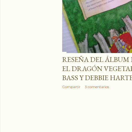
r
a
d
a
s
RESEÑA DEL ÁLBUM 
EL DRAGÓN VEGETAR
BASS Y DEBBIE HART
Compartir
3 comentarios