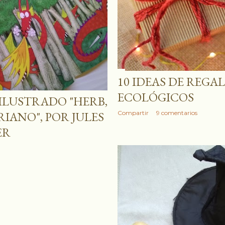
10 IDEAS DE REGA
ECOLÓGICOS
ILUSTRADO "HERB,
Compartir
9 comentarios
IANO", POR JULES
ER