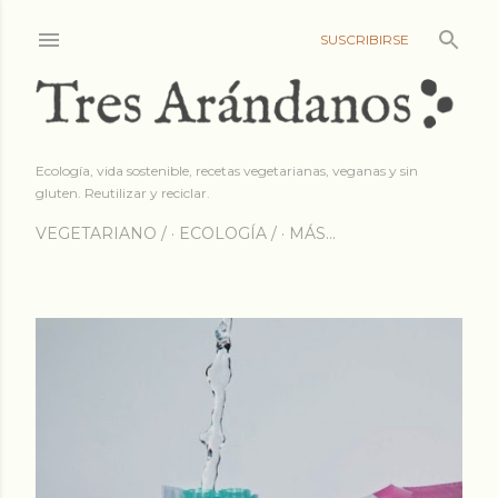
Ir al contenido princip
SUSCRIBIRSE
Ecología, vida sostenible, recetas vegetarianas, veganas y sin
gluten. Reutilizar y reciclar.
VEGETARIANO /
ECOLOGÍA /
MÁS…
E
n
t
r