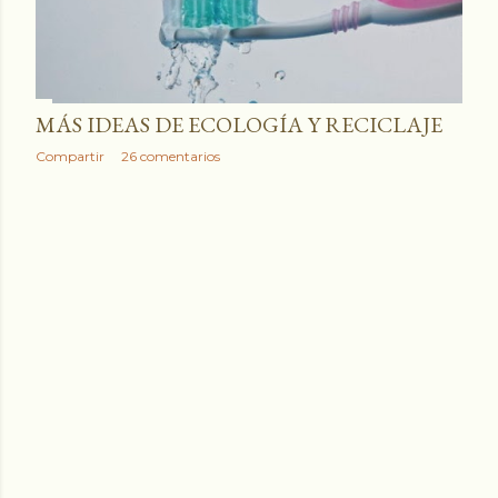
a
d
a
MÁS IDEAS DE ECOLOGÍA Y RECICLAJE
Compartir
26 comentarios
s