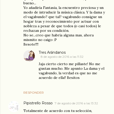
bueno...
Yo añadiría Fantasia, la encuentro preciosa y un
modo de intruducir la música clásica. Y la dama y
el vagabundo? que tal? vagabundo consigue un
hogar tras y reconocimiento por actuar con
nobleza a pesar de que todos (o casi todos) le
rechazan por su condición.
No se...creo que habría alguna mas, ahora
mismito no caigo :P
Besote!!!!
Tres Arándanos
8 de agosto de 2016 a las 11:32
Jaja cierto cierto me pillaste! No me
gustan mucho. Me apunto La dama y el
vagabundo, la verdad es que no me
acuerdo de ella!! Besitos
RESPONDER
Pipistrello Rosso
7 de agosto de 2016 a las 13:32
Totalmente de acuerdo con tu selección,