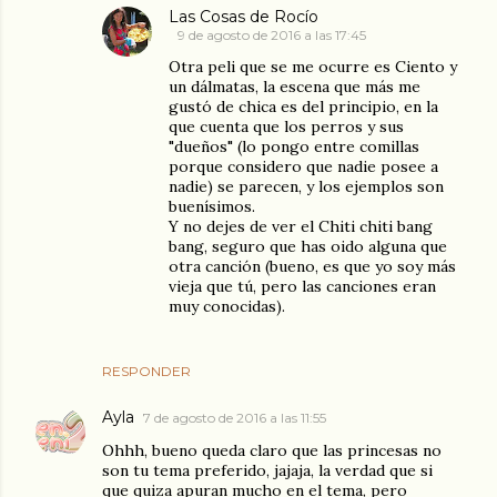
Las Cosas de Rocío
9 de agosto de 2016 a las 17:45
Otra peli que se me ocurre es Ciento y
un dálmatas, la escena que más me
gustó de chica es del principio, en la
que cuenta que los perros y sus
"dueños" (lo pongo entre comillas
porque considero que nadie posee a
nadie) se parecen, y los ejemplos son
buenísimos.
Y no dejes de ver el Chiti chiti bang
bang, seguro que has oido alguna que
otra canción (bueno, es que yo soy más
vieja que tú, pero las canciones eran
muy conocidas).
RESPONDER
Ayla
7 de agosto de 2016 a las 11:55
Ohhh, bueno queda claro que las princesas no
son tu tema preferido, jajaja, la verdad que si
que quiza apuran mucho en el tema, pero