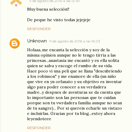
9 de agosto de 2016 a las 13:49
Muy buena selección!!
De peque he visto todas jejejeje
RESPONDER
Unknown
11 de agosto de 2016 a las 16:03
Holaaa..me encanta la selección y soy de la
misma opinion aunque no le tengo tirria a las
princesas...anastasia me encantó y es ella solita
quien se salva y escoge el rumbo de su vida.
Hace poco vi una peli que se llana "descubriendo
a los robinson" y me enamore de ella (un niño
que vive en yn orfanato y su objetivo es inventar
algo para poder conocer a su verdadera
madre...y despues de aventuras se da cuenta que
lo importante son las personas que te cuidan
porque son tu vwrdadera familia aunque no sean
de tu sangre)... Por si quereis echarle un vistazo
e incluirlas. Gracias por tu blog...estoy ahora
leyendoteee
RESPONDER