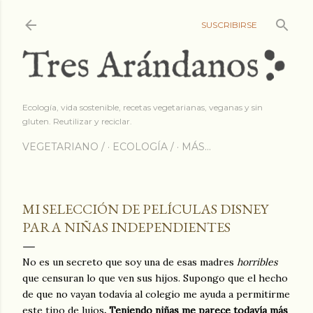
Ir al contenido princip
SUSCRIBIRSE
Ecología, vida sostenible, recetas vegetarianas, veganas y sin
gluten. Reutilizar y reciclar.
VEGETARIANO /
ECOLOGÍA /
MÁS…
MI SELECCIÓN DE PELÍCULAS DISNEY
PARA NIÑAS INDEPENDIENTES
No es un secreto que soy una de esas madres
horribles
que censuran lo que ven sus hijos. Supongo que el hecho
de que no vayan todavía al colegio me ayuda a permitirme
este tipo de lujos
. Teniendo niñas me parece todavía más