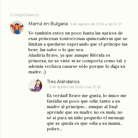
COMENTARIOS
Mamá en Bulgaria
5 de agosto de 2016 a las 12:01
Yo también estoy un poco hasta las narices de
esas princesas tontorronas quinceañeras que se
limitan a quedarse esperando que el príncipe las
bese, las salve o lo que sea.
Añadiría Brave, ya que aunque Mérida es
princesa, no se viste ni se comporta como tal, y
además rechaza casarse sólo porque lo diga su
madre. ;)
Tres Arándanos
5 de agosto de 2016 a las 12:16
Es verdad! Brave me gusta, lo único me
fastidia un poco que odie tanto a su
madre al principio... aunque al final
aprende que su madre no es mala, no
sé si para un niño pequeño el mensaje
que se queda es que odia a su mamá...
pobre...