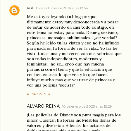
yoi
18 de octubre de 2016 a las 12:54
Me estoy releyendo tu blog porque
últimamente estoy muy desconectada y a pesar
de estar de acuerdo en casi todo contigo, en
este tema no estoy para nada. Disney, sexismo,
princesas, mensajes subliminales... ¿de verdad?
Según he leído tu las vistes y eso no ha influido
para nada en tu forma de ver la vida... Yo las he
visto todas, una y mil veces con mis sobrinas que
son todas independientes, modernas y
feministas... no sé... creo que hay mucha
paranoia con el tema y que la educación que
reciben en casa, lo que ven y lo que hacen,
influye mucho más que vestirse de princesa o
ver una película "secista"
RESPONDER
ÁLVARO REINA
10 de enero de 2025 a las 12:29
¡Las películas de Disney son pura magia para los
niños! Cuentan historias inolvidables llenas de
valores y diversión. Además, los actores de
doblaje aportan vida y emoción a cada