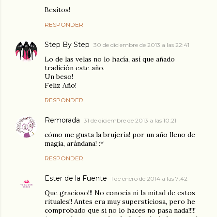
Besitos!
RESPONDER
Step By Step
30 de diciembre de 2013 a las 22:41
Lo de las velas no lo hacía, así que añado
tradición este año.
Un beso!
Feliz Año!
RESPONDER
Remorada
31 de diciembre de 2013 a las 10:21
cómo me gusta la brujería! por un año lleno de
magia, arándana! :*
RESPONDER
Ester de la Fuente
1 de enero de 2014 a las 7:42
Que gracioso!!! No conocía ni la mitad de estos
rituales!! Antes era muy supersticiosa, pero he
comprobado que si no lo haces no pasa nada!!!!!