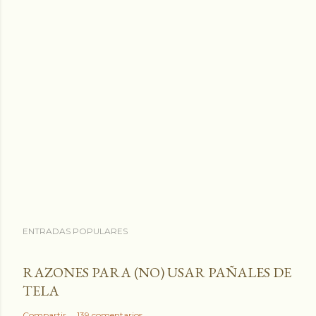
c
o
m
e
n
t
a
r
i
o
ENTRADAS POPULARES
RAZONES PARA (NO) USAR PAÑALES DE
TELA
Compartir
139 comentarios