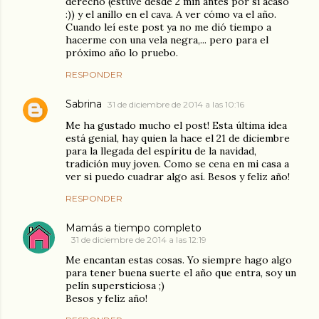
derecho (estuve desde 2 min antes por si acaso
:)) y el anillo en el cava. A ver cómo va el año.
Cuando leí este post ya no me dió tiempo a
hacerme con una vela negra,... pero para el
próximo año lo pruebo.
RESPONDER
Sabrina
31 de diciembre de 2014 a las 10:16
Me ha gustado mucho el post! Esta última idea
está genial, hay quien la hace el 21 de diciembre
para la llegada del espíritu de la navidad,
tradición muy joven. Como se cena en mi casa a
ver si puedo cuadrar algo así. Besos y feliz año!
RESPONDER
Mamás a tiempo completo
31 de diciembre de 2014 a las 12:19
Me encantan estas cosas. Yo siempre hago algo
para tener buena suerte el año que entra, soy un
pelín supersticiosa ;)
Besos y feliz año!