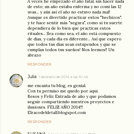
A veces he empezado el año fatal, sin hacer nada
de esto; un año estaba enferma y no comí las 12
uvas... y aún así el año no estuvo nada mal!
Aunque es divertido practicar estos "hechizos",
y te hace sentir más "segura", como si tu suerte
dependiera de lo bien que practicas estos
rituales... Sea como sea, el año está compuesto
de días, y cada día es diferente... Así que espero
que todos tus días sean estupendos y que se
cumplan todos tus sueños! Nos leemos!! Un
abrazo
RESPONDER
Julia
1 de enero de 2014 a las 10:46
me encanta tu blog, es genial.
Con tu permiso me quedo por aqui.
Besos y Feliz Entrada de año y que podamos
seguir compartiendo nuestros proyectos e
ilusiones. FELIZ AÑO 2014!!!
Elracodeldetall.blogspot.com
RESPONDER
SUSANA