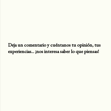
Deja un comentario y cuéntanos tu opinión, tus
experiencias... ¡nos interesa saber lo que piensas!
P
u
b
l
i
c
a
r
u
n