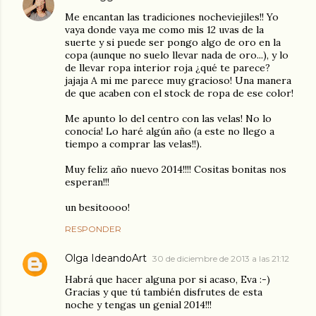
Me encantan las tradiciones nocheviejiles!! Yo
vaya donde vaya me como mis 12 uvas de la
suerte y si puede ser pongo algo de oro en la
copa (aunque no suelo llevar nada de oro...), y lo
de llevar ropa interior roja ¿qué te parece?
jajaja A mi me parece muy gracioso! Una manera
de que acaben con el stock de ropa de ese color!
Me apunto lo del centro con las velas! No lo
conocía! Lo haré algún año (a este no llego a
tiempo a comprar las velas!!).
Muy feliz año nuevo 2014!!!! Cositas bonitas nos
esperan!!!
un besitoooo!
RESPONDER
Olga IdeandoArt
30 de diciembre de 2013 a las 21:12
Habrá que hacer alguna por si acaso, Eva :-)
Gracias y que tú también disfrutes de esta
noche y tengas un genial 2014!!!