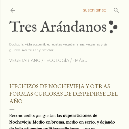
Ir al contenido princip
SUSCRIBIRSE
Ecología, vida sostenible, recetas vegetarianas, veganas y sin
gluten. Reutilizar y reciclar.
VEGETARIANO /
ECOLOGÍA /
MÁS…
HECHIZOS DE NOCHEVIEJA Y OTRAS
FORMAS CURIOSAS DE DESPEDIRSE DEL
AÑO
Reconocedlo: ¡os gustan las
supersticiones de
Nochevieja! Medio en broma, medio en serio, y dejando
de lado etiquetas político-religiosas... ¿no es