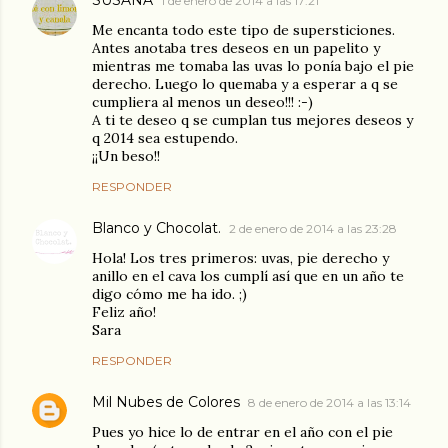
1 de enero de 2014 a las 17:21
Me encanta todo este tipo de supersticiones.
Antes anotaba tres deseos en un papelito y
mientras me tomaba las uvas lo ponía bajo el pie
derecho. Luego lo quemaba y a esperar a q se
cumpliera al menos un deseo!!! :-)
A ti te deseo q se cumplan tus mejores deseos y
q 2014 sea estupendo.
¡¡Un beso!!
RESPONDER
Blanco y Chocolat.
2 de enero de 2014 a las 23:28
Hola! Los tres primeros: uvas, pie derecho y
anillo en el cava los cumplí así que en un año te
digo cómo me ha ido. ;)
Feliz año!
Sara
RESPONDER
Mil Nubes de Colores
8 de enero de 2014 a las 13:14
Pues yo hice lo de entrar en el año con el pie