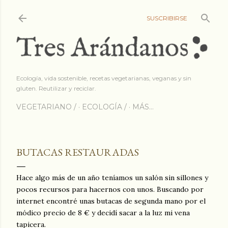
Ir al contenido princip
SUSCRIBIRSE
Ecología, vida sostenible, recetas vegetarianas, veganas y sin
gluten. Reutilizar y reciclar.
VEGETARIANO /
ECOLOGÍA /
MÁS…
BUTACAS RESTAURADAS
Hace algo más de un año teníamos un salón sin sillones y
pocos recursos para hacernos con unos. Buscando por
internet encontré unas butacas de segunda mano por el
módico precio de 8 € y decidí sacar a la luz mi vena
tapicera.