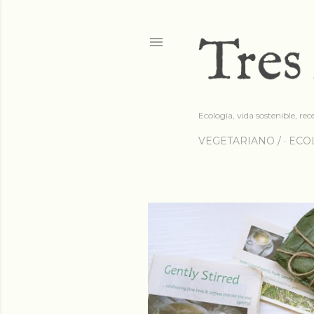
Ecología, vida sostenible, rec
VEGETARIANO /
ECOL
E
n
t